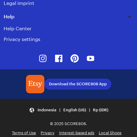
Legal imprint
Help
Help Center
Privacy settings
Instagram
Facebook
Pinterest
Youtube
Download the SCORE808 App
Indonesia | English (US) | Rp (IDR)
© 2025 SCORE808.
Terms of Use
Privacy
Interest-based ads
Local Shops