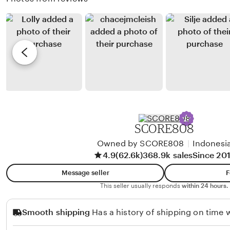
e
w
g
n
b
r
t
y
e
C
v
l
i
i
e
e
w
n
b
t
y
SCORE808
C
Owned by SCORE808
|
Indonesi
l
4.9
(62.6k)
368.9k sales
Since 20
i
e
Message seller
F
n
This seller usually responds
within 24 hours.
t
Smooth shipping
Has a history of shipping on time w