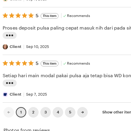
e
s
v
5
t
5
Recommends
This item
out
i
i
of
Proses deposit pulsa paling cepat masuk nih dari pada si
5
e
n
stars
w
g
L
b
r
i
Client
Sep 10, 2025
y
e
s
C
v
5
t
5
Recommends
This item
out
l
i
i
of
Setiap hari main modal pakai pulsa aja tetap bisa WD kons
5
i
e
n
stars
e
w
g
L
n
b
r
i
Client
Sep 7, 2025
t
y
e
s
C
v
t
Previous
Next
2
3
4
5
Show other it
1
page
page
l
i
i
i
e
n
Photos from reviews