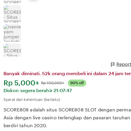
Report
Banyak diminati. 52k orang membeli ini dalam 24 jam ter
Harga:
Rp 5,000+
Normal:
Rp 100,000+
90% off
Diskon segera berahir
21:07:47
Syarat dan ketentuan (berlaku)
SCORE808 adalah situs SCORE808 SLOT dengan permain
Asia dengan live casino terlengkap dan pasaran taruhan
berdiri tahun 2020.